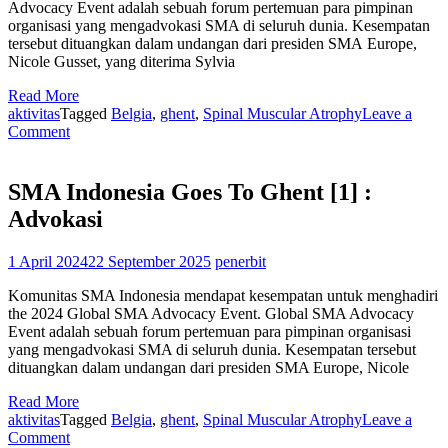
Advocacy Event adalah sebuah forum pertemuan para pimpinan
organisasi yang mengadvokasi SMA di seluruh dunia. Kesempatan
tersebut dituangkan dalam undangan dari presiden SMA Europe,
Nicole Gusset, yang diterima Sylvia
Read More
aktivitas
Tagged
Belgia
,
ghent
,
Spinal Muscular Atrophy
Leave a
on
Comment
SMA
Indonesia
Goes
SMA Indonesia Goes To Ghent [1] :
To
Advokasi
Ghent
[2]
:
1 April 2024
22 September 2025
penerbit
Jaringan
Komunitas SMA Indonesia mendapat kesempatan untuk menghadiri
the 2024 Global SMA Advocacy Event. Global SMA Advocacy
Event adalah sebuah forum pertemuan para pimpinan organisasi
yang mengadvokasi SMA di seluruh dunia. Kesempatan tersebut
dituangkan dalam undangan dari presiden SMA Europe, Nicole
Read More
aktivitas
Tagged
Belgia
,
ghent
,
Spinal Muscular Atrophy
Leave a
on
Comment