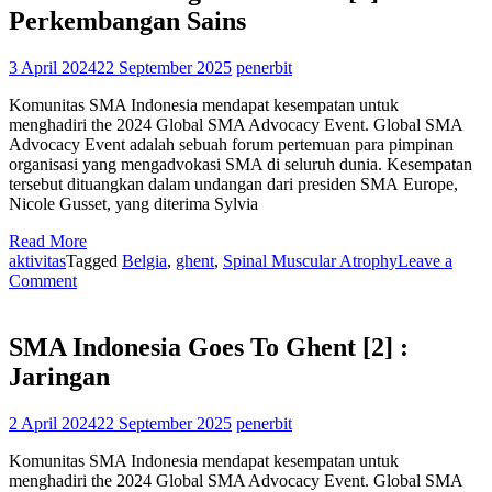
SMA
Perkembangan Sains
3 April 2024
22 September 2025
penerbit
Komunitas SMA Indonesia mendapat kesempatan untuk
menghadiri the 2024 Global SMA Advocacy Event. Global SMA
Advocacy Event adalah sebuah forum pertemuan para pimpinan
organisasi yang mengadvokasi SMA di seluruh dunia. Kesempatan
tersebut dituangkan dalam undangan dari presiden SMA Europe,
Nicole Gusset, yang diterima Sylvia
Read More
aktivitas
Tagged
Belgia
,
ghent
,
Spinal Muscular Atrophy
Leave a
on
Comment
SMA
Indonesia
goes
SMA Indonesia Goes To Ghent [2] :
to
Jaringan
Ghent
[3]
:
2 April 2024
22 September 2025
penerbit
Perkembangan
Sains
Komunitas SMA Indonesia mendapat kesempatan untuk
menghadiri the 2024 Global SMA Advocacy Event. Global SMA