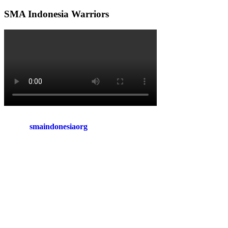
SMA
Indonesia
SMA Indonesia Warriors
Goes
To
Ghent
[1]
:
Advokasi
smaindonesiaorg