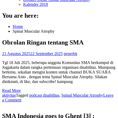
Kalender 2018
You are here:
Home
Spinal Muscular Atrophy
Obrolan Ringan tentang SMA
21 Agustus 2025
22 September 2025
penerbit
Tgl 18 Juli 2025, beberapa anggota Komunitas SMA berkumpul di
Jogjakarta dalam rangka pertemuan organisasi disabilitas. Mumpung
bertemu, sekalian mengisi konten untuk channel BUKA SUARA
Bersama Anto , dengan tema Spinal Muscular Atrophy. Silakan
dinikmati, di like, dan subscribe! kampung
Read More
aktivitas
Tagged
podcast disabilitas
,
Spinal Muscular Atrophy
Leave
on
a Comment
Obrolan
Ringan
tentang
SMA Indonesia goes to Ghent [3] :