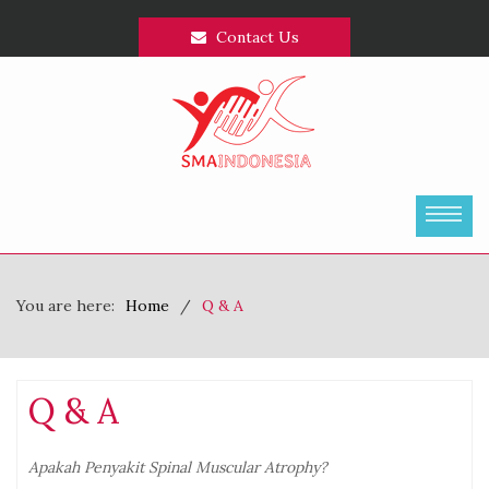
Contact Us
You are here:
Home
Q & A
Q & A
Apakah Penyakit Spinal Muscular Atrophy?