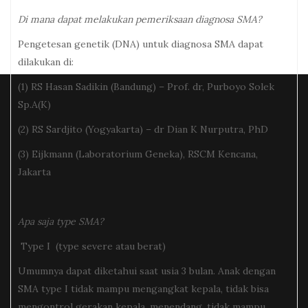
Di mana dapat melakukan pemeriksaan diagnosa SMA?
Pengetesan genetik (DNA) untuk diagnosa SMA dapat
dilakukan di:
(1) RS Hasan Sadikin (Bandung) – Prof. dr, Purboyo Solek
Sp.A(K)
(2) RS Sardjito (Yogyakarta) – dr Dian K Nurputra, PhD
(3) Eijkmann (Laboratorium Geneka), RSCM Kencana,
Jakarta
Apa saja type SMA?
Type I (type severe atau berat)
Umumnya dapat diketahui saat usia 3 bulan. Anak dengan
SMA type I tidak mampu mengangkat kepala, tidak bisa
mengontrol gerakan kepala, menendang, tidak mampu